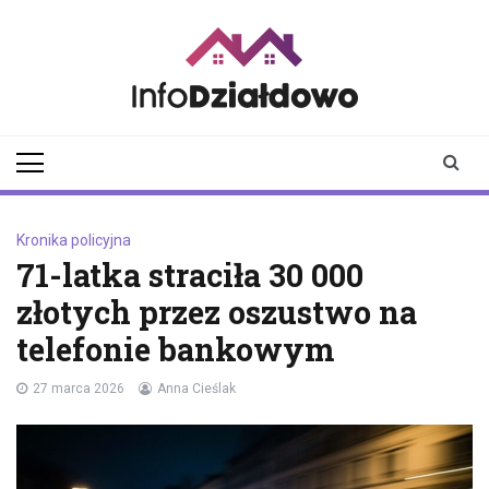
Skip
to
content
infodzialdowo.pl
Aktualności z Działdowa i
okolic
Kronika policyjna
71-latka straciła 30 000
złotych przez oszustwo na
telefonie bankowym
27 marca 2026
Anna Cieślak