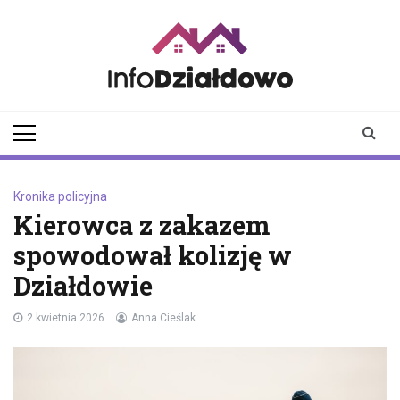
Skip
to
content
infodzialdowo.pl
Aktualności z Działdowa i
okolic
Kronika policyjna
Kierowca z zakazem
spowodował kolizję w
Działdowie
2 kwietnia 2026
Anna Cieślak