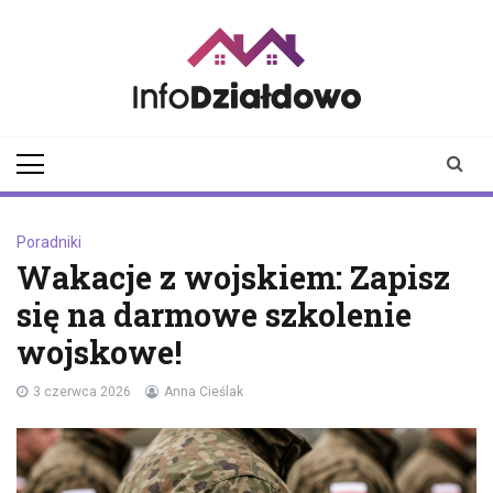
Skip
to
content
infodzialdowo.pl
Aktualności z Działdowa i
okolic
Poradniki
Wakacje z wojskiem: Zapisz
się na darmowe szkolenie
wojskowe!
3 czerwca 2026
Anna Cieślak