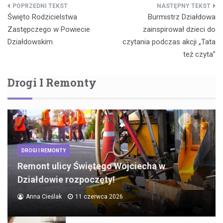
Nawigacja
Święto Rodzicielstwa
Burmistrz Działdowa
wpisu
Zastępczego w Powiecie
zainspirował dzieci do
Działdowskim
czytania podczas akcji „Tata
też czyta”
Drogi I Remonty
DROGI I REMONTY
Remont ulicy Świętego Wojciecha w
Działdowie rozpoczęty!
Anna Cieślak
11 czerwca 2026