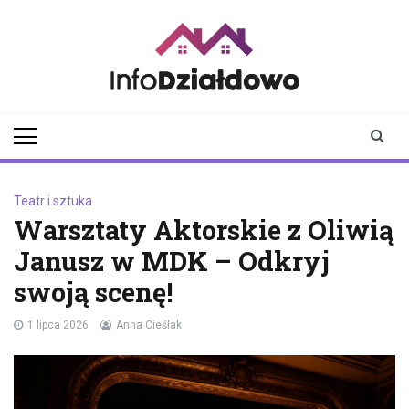
Skip
to
content
infodzialdowo.pl
Aktualności z Działdowa i
okolic
Teatr i sztuka
Warsztaty Aktorskie z Oliwią
Janusz w MDK – Odkryj
swoją scenę!
1 lipca 2026
Anna Cieślak