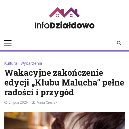
Skip
to
content
infodzialdowo.pl
Aktualności z Działdowa i
okolic
Kultura
,
Wydarzenia
Wakacyjne zakończenie
edycji „Klubu Malucha” pełne
radości i przygód
2 lipca 2026
Anna Cieślak