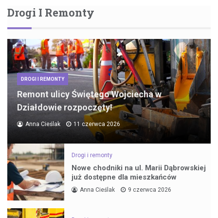
Drogi I Remonty
DROGI I REMONTY
Remont ulicy Świętego Wojciecha w
Działdowie rozpoczęty!
Anna Cieślak
11 czerwca 2026
Drogi i remonty
Nowe chodniki na ul. Marii Dąbrowskiej
już dostępne dla mieszkańców
Anna Cieślak
9 czerwca 2026