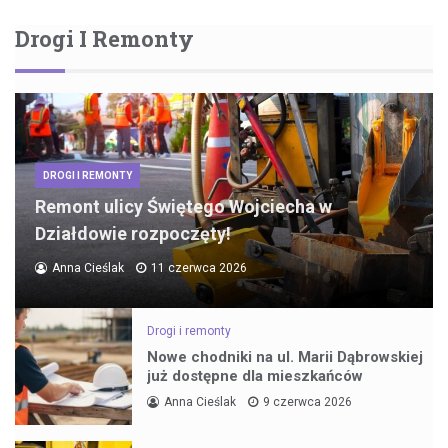
Drogi I Remonty
DROGI I REMONTY
Remont ulicy Świętego Wojciecha w
Działdowie rozpoczęty!
Anna Cieślak
11 czerwca 2026
Drogi i remonty
Nowe chodniki na ul. Marii Dąbrowskiej
już dostępne dla mieszkańców
Anna Cieślak
9 czerwca 2026