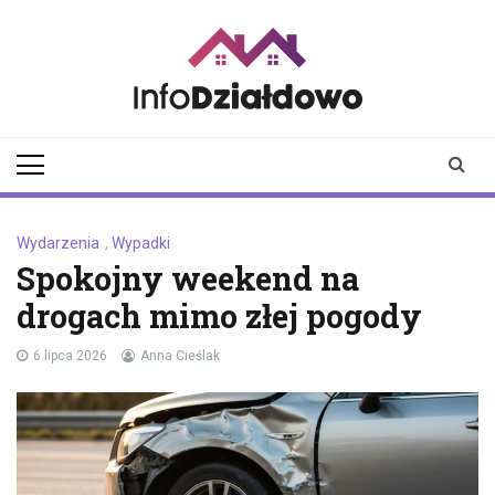
Skip
to
content
infodzialdowo.pl
Aktualności z Działdowa i
okolic
Wydarzenia
,
Wypadki
Spokojny weekend na
drogach mimo złej pogody
6 lipca 2026
Anna Cieślak