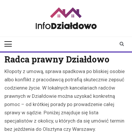
Skip
to
content
infodzialdowo.pl
Aktualności z Działdowa i
okolic
Radca prawny Działdowo
Kłopoty z umową, sprawa spadkowa po bliskiej osobie
albo konflikt z pracodawcą potrafią skutecznie zepsuć
codzienne życie. W lokalnych kancelariach radców
prawnych w Działdowie można uzyskać konkretną
pomoc – od krótkiej porady po prowadzenie całej
sprawy w sądzie. Poniżej znajduje się lista
specjalistów z okolicy, u których da się umówić termin
bez jeżdżenia do Olsztyna czy Warszawy.