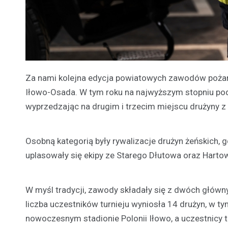
Za nami kolejna edycja powiatowych zawodów pożar
Iłowo-Osada. W tym roku na najwyższym stopniu podi
wyprzedzając na drugim i trzecim miejscu drużyny z 
Osobną kategorią były rywalizacje drużyn żeńskich, g
uplasowały się ekipy ze Starego Dłutowa oraz Harto
W myśl tradycji, zawody składały się z dwóch główn
liczba uczestników turnieju wyniosła 14 drużyn, w t
nowoczesnym stadionie Polonii Iłowo, a uczestnicy t