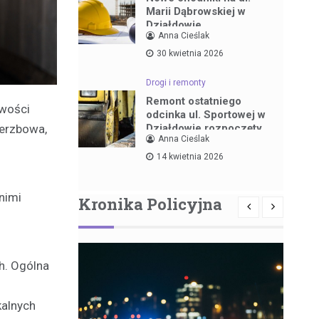
Marii Dąbrowskiej w
Działdowie
Anna Cieślak
30 kwietnia 2026
Drogi i remonty
Remont ostatniego
owości
odcinka ul. Sportowej w
Działdowie rozpoczęty
ierzbowa,
Anna Cieślak
14 kwietnia 2026
nimi
Kronika Policyjna
h. Ogólna
kalnych