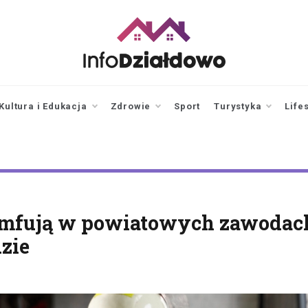
infodzialdowo.pl
Aktualności z Działdowa i
okolic
Kultura i Edukacja
Zdrowie
Sport
Turystyka
Life
umfują w powiatowych zawodac
zie