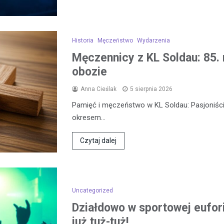
Historia
Męczeństwo
Wydarzenia
Męczennicy z KL Soldau: 85. 
obozie
Anna Cieślak
5 sierpnia 2026
Pamięć i męczeństwo w KL Soldau: Pasjoniści
okresem…
Czytaj dalej
Uncategorized
Działdowo w sportowej eufor
już tuż-tuż!