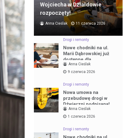
Wojciecha w Działdowie
rozpoczęty!
Anna Cieślak
11 czerwca 2026
Drogi i remonty
Nowe chodniki na ul.
Marii Dąbrowskiej już
dostępne dla
Anna Cieślak
mieszkańców
9 czerwca 2026
Drogi i remonty
Nowa umowa na
przebudowę drogi w
Dźwierzni podpisana!
Anna Cieślak
1 czerwca 2026
Drogi i remonty
Nowe chodniki na ul.