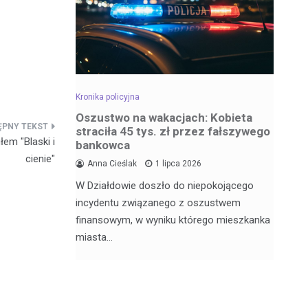
Kronika policyjna
Kro
dowa –
Oszustwo na wakacjach: Kobieta
Za
straciła 45 tys. zł przez fałszywego
wr
łem "Blaski i
bankowca
6
cienie"
Anna Cieślak
1 lipca 2026
Fu
W Działdowie doszło do niepokojącego
j Julii
Po
incydentu związanego z oszustwem
nęła 17
po
finansowym, w wyniku którego mieszkanka
Dz
miasta…