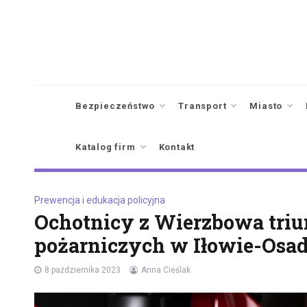
Skip
to
content
Bezpieczeństwo
Transport
Miasto
Katalog firm
Kontakt
Prewencja i edukacja policyjna
Ochotnicy z Wierzbowa tri
pożarniczych w Iłowie-Osad
8 października 2023
Anna Cieślak