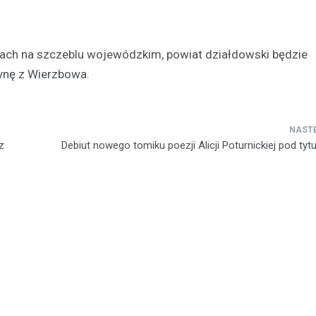
ach na szczeblu wojewódzkim, powiat działdowski będzie
nę z Wierzbowa.
Kronika policyjna
Zaginiona 17-latka z Dział
Policja prosi o pomoc
z
Debiut nowego tomiku poezji Alicji Poturnickiej pod tytu
Anna Cieślak
18 czerwca 202
W Działdowie trwa intensywne
poszukiwanie zaginionej 17-letnie
Wierzbowskiej. Dziewczyna zagi
czerwca, kiedy to…