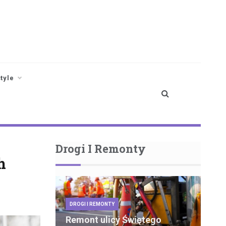
style
Drogi I Remonty
h
DROGI I REMONTY
Remont ulicy Świętego