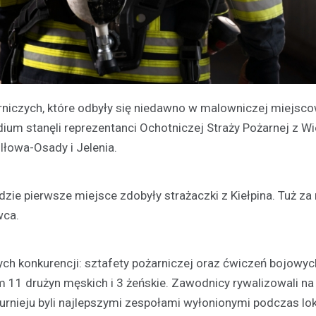
niczych, które odbyły się niedawno w malowniczej miejsc
um stanęli reprezentanci Ochotniczej Straży Pożarnej z W
Iłowa-Osady i Jelenia.
dzie pierwsze miejsce zdobyły strażaczki z Kiełpina. Tuż za 
wca.
ych konkurencji: sztafety pożarniczej oraz ćwiczeń bojowyc
ym 11 drużyn męskich i 3 żeńskie. Zawodnicy rywalizowali na
urnieju byli najlepszymi zespołami wyłonionymi podczas lo