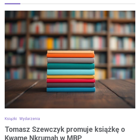
Książki
Wydarzenia
Tomasz Szewczyk promuje książkę o
Kwame Nkrumah w MBP