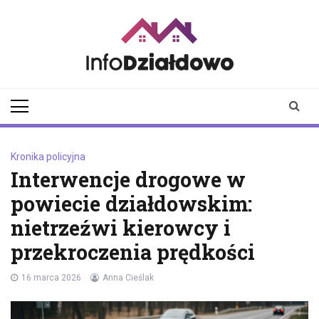
Skip
to
content
infodzialdowo.pl
Aktualności z Działdowa i
okolic
Kronika policyjna
Interwencje drogowe w
powiecie działdowskim:
nietrzeźwi kierowcy i
przekroczenia prędkości
16 marca 2026
Anna Cieślak