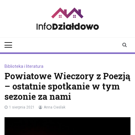
Skip
to
content
infodzialdowo.pl
Aktualności z Działdowa i
okolic
Biblioteka i literatura
Powiatowe Wieczory z Poezją
– ostatnie spotkanie w tym
sezonie za nami
1 sierpnia 2021
Anna Cieślak