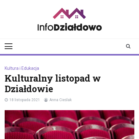
Skip
to
content
infodzialdowo.pl
Aktualności z Działdowa i
okolic
Kultura i Edukacja
Kulturalny listopad w
Działdowie
18 listopada 2021
Anna Cieślak