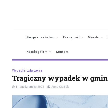
Skip
to
content
Bezpieczeństwo
Transport
Miasto
Katalog firm
Kontakt
Wypadki i zdarzenia
Tragiczny wypadek w gmini
11 października 2022
Anna Cieślak