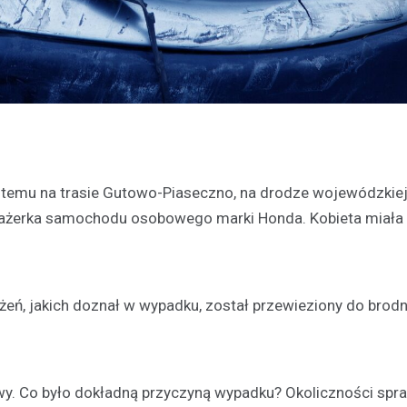
i temu na trasie Gutowo-Piaseczno, na drodze wojewódzkie
sażerka samochodu osobowego marki Honda. Kobieta miała
ażeń, jakich doznał w wypadku, został przewieziony do brod
źwy. Co było dokładną przyczyną wypadku? Okoliczności spr