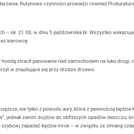
 zdarzenia. Rutynowe czynności prowadzi również Prokuratur
– ok. 21.00, w dniu 5 października br. Wszystko wskazuje 
zez kierowcę.
Kronika policyjna
Zaginiona 17-latka z Dział
Policja prosi o pomoc
ący hondą stracił panowanie nad samochodem na łuku drogi, 
Anna Cieślak
18 czerwca 202
rzył w znajdujące się przy drodze drzewo.
W Działdowie trwa intensywne
poszukiwanie zaginionej 17-letnie
Wierzbowskiej. Dziewczyna zagi
czerwca, kiedy to…
cięższe, nie tylko z powodu aury, która z pewnością będzie 
”, jednak zanim dojdzie do obfitszych opadów deszczu, śn
e szybciej zapadać będzie mrok – w związku ze zmianą cza