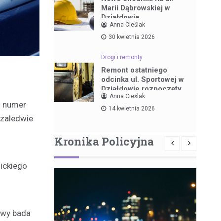
Marii Dąbrowskiej w
Działdowie
Anna Cieślak
30 kwietnia 2026
Drogi i remonty
Remont ostatniego
odcinka ul. Sportowej w
Działdowie rozpoczęty
Anna Cieślak
j numer
14 kwietnia 2026
 zaledwie
Kronika Policyjna
nickiego
awy bada