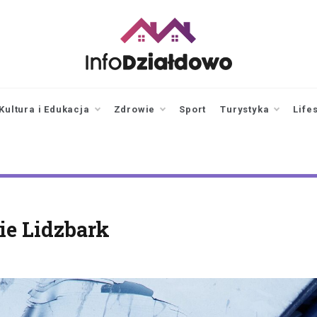
infodzialdowo.pl
Aktualności z Działdowa i
okolic
Kultura i Edukacja
Zdrowie
Sport
Turystyka
Life
e Lidzbark