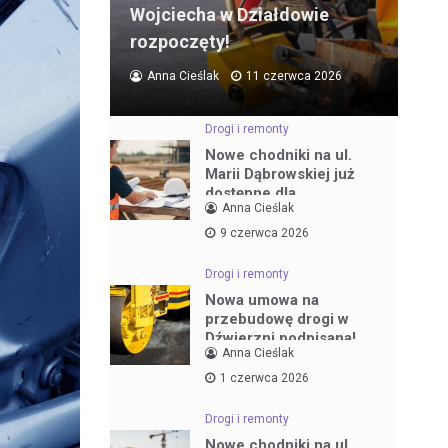
Wojciecha w Działdowie
rozpoczęty!
Anna Cieślak
11 czerwca 2026
Drogi i remonty
Nowe chodniki na ul.
Marii Dąbrowskiej już
dostępne dla
Anna Cieślak
mieszkańców
9 czerwca 2026
Drogi i remonty
Nowa umowa na
przebudowę drogi w
Dźwierzni podpisana!
Anna Cieślak
1 czerwca 2026
Drogi i remonty
Nowe chodniki na ul.