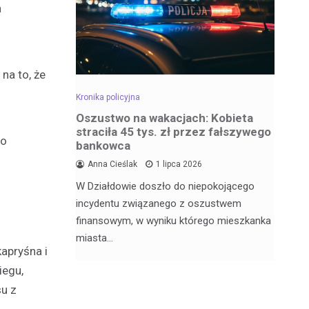
a
na to, że
Kronika policyjna
Kro
dowa –
Oszustwo na wakacjach: Kobieta
Za
straciła 45 tys. zł przez fałszywego
wr
co
bankowca
6
Anna Cieślak
1 lipca 2026
Fu
W Działdowie doszło do niepokojącego
j Julii
Po
incydentu związanego z oszustwem
nęła 17
po
finansowym, w wyniku którego mieszkanka
Dz
miasta…
kapryśna i
iegu,
su z