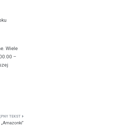
oku
e. Wiele
 00.00 –
szej
a „Amazonki”