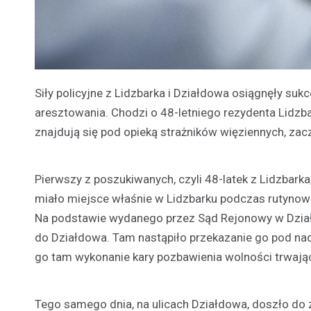
Siły policyjne z Lidzbarka i Działdowa osiągnęły su
aresztowania. Chodzi o 48-letniego rezydenta Lidzb
znajdują się pod opieką strażników więziennych, zac
Pierwszy z poszukiwanych, czyli 48-latek z Lidzbark
miało miejsce właśnie w Lidzbarku podczas rutynowej
Na podstawie wydanego przez Sąd Rejonowy w Dział
do Działdowa. Tam nastąpiło przekazanie go pod n
go tam wykonanie kary pozbawienia wolności trwające
Tego samego dnia, na ulicach Działdowa, doszło do