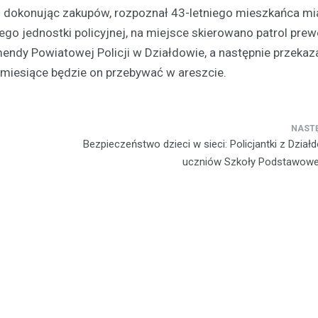
 i dokonując zakupów, rozpoznał 43-letniego mieszkańca mi
o jednostki policyjnej, na miejsce skierowano patrol prew
endy Powiatowej Policji w Działdowie, a następnie przekaz
y miesiące będzie on przebywać w areszcie.
Kronika policyjna
Zaginiona 17-latka z Dział
Policja prosi o pomoc
Bezpieczeństwo dzieci w sieci: Policjantki z Dział
Anna Cieślak
18 czerwca 202
uczniów Szkoły Podstawowej
W Działdowie trwa intensywne
poszukiwanie zaginionej 17-letnie
Wierzbowskiej. Dziewczyna zagi
czerwca, kiedy to…