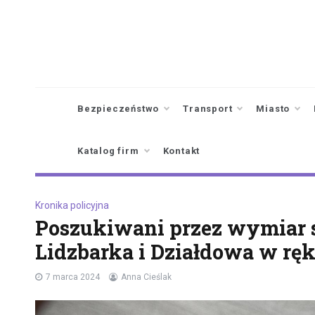
Skip
to
content
Bezpieczeństwo
Transport
Miasto
Katalog firm
Kontakt
Kronika policyjna
Poszukiwani przez wymiar 
Lidzbarka i Działdowa w ręk
7 marca 2024
Anna Cieślak