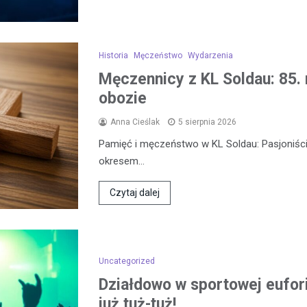
Historia
Męczeństwo
Wydarzenia
Męczennicy z KL Soldau: 85. 
obozie
Anna Cieślak
5 sierpnia 2026
Pamięć i męczeństwo w KL Soldau: Pasjoniści
okresem…
Czytaj dalej
Uncategorized
Działdowo w sportowej eufor
już tuż-tuż!