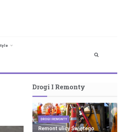
style
Drogi I Remonty
DROGI I REMONTY
Remont ulicy Świętego