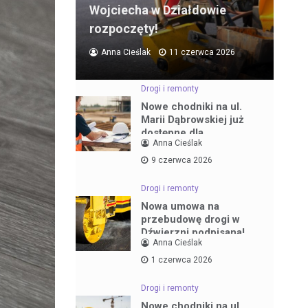
Wojciecha w Działdowie
rozpoczęty!
Anna Cieślak
11 czerwca 2026
Drogi i remonty
Nowe chodniki na ul.
Marii Dąbrowskiej już
dostępne dla
Anna Cieślak
mieszkańców
9 czerwca 2026
Drogi i remonty
Nowa umowa na
przebudowę drogi w
Dźwierzni podpisana!
Anna Cieślak
1 czerwca 2026
Drogi i remonty
Nowe chodniki na ul.