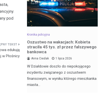
asta,
encyjny.
any pod
Kronika policyjna
Kro
dowa –
Oszustwo na wakacjach: Kobieta
Za
straciła 45 tys. zł przez fałszywego
wr
dowa edukują
bankowca
6
 w Płośnicy
Anna Cieślak
1 lipca 2026
Fu
W Działdowie doszło do niepokojącego
j Julii
Po
incydentu związanego z oszustwem
nęła 17
po
finansowym, w wyniku którego mieszkanka
Dz
miasta…