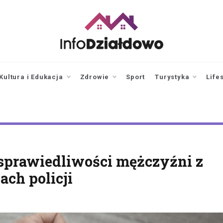
infodzialdowo.pl
Aktualności z Działdowa i
okolic
Kultura i Edukacja
Zdrowie
Sport
Turystyka
Life
sprawiedliwości mężczyźni z
ach policji