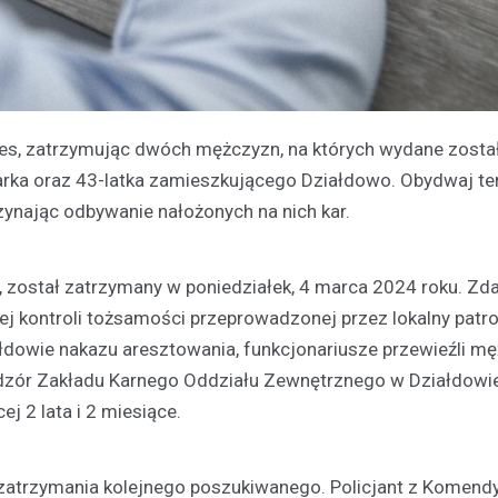
kces, zatrzymując dwóch mężczyzn, na których wydane zosta
arka oraz 43-latka zamieszkującego Działdowo. Obydwaj te
zynając odbywanie nałożonych na nich kar.
a, został zatrzymany w poniedziałek, 4 marca 2024 roku. Zd
 kontroli tożsamości przeprowadzonej przez lokalny patrol 
dowie nakazu aresztowania, funkcjonariusze przewieźli m
adzór Zakładu Karnego Oddziału Zewnętrznego w Działdowi
j 2 lata i 2 miesiące.
 zatrzymania kolejnego poszukiwanego. Policjant z Komend