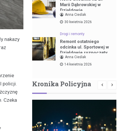
Marii Dąbrowskiej w
Działdowie
Anna Cieślak
30 kwietnia 2026
Drogi i remonty
ły nakazy
Remont ostatniego
odcinka ul. Sportowej w
raz
Działdowie rozpoczęty
Anna Cieślak
14 kwietnia 2026
arzenie
Kronika Policyjna
policji.
ężczyznę
e. Czeka
y