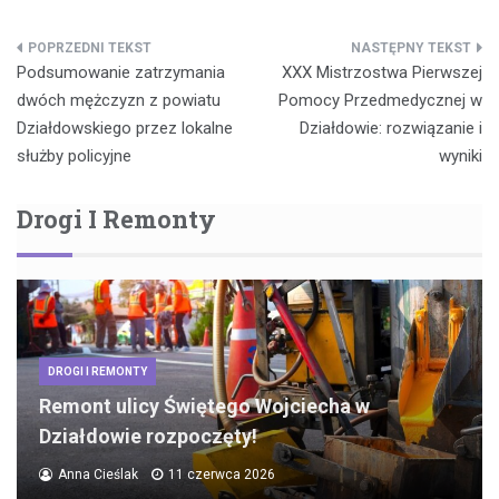
Nawigacja
Podsumowanie zatrzymania
XXX Mistrzostwa Pierwszej
wpisu
dwóch mężczyzn z powiatu
Pomocy Przedmedycznej w
Działdowskiego przez lokalne
Działdowie: rozwiązanie i
służby policyjne
wyniki
Drogi I Remonty
DROGI I REMONTY
Remont ulicy Świętego Wojciecha w
Działdowie rozpoczęty!
Anna Cieślak
11 czerwca 2026