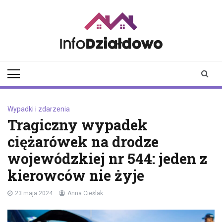
Skip
to
content
infodzialdowo.pl
Aktualności z Działdowa i
okolic
Wypadki i zdarzenia
Tragiczny wypadek
ciężarówek na drodze
wojewódzkiej nr 544: jeden z
kierowców nie żyje
23 maja 2024
Anna Cieślak