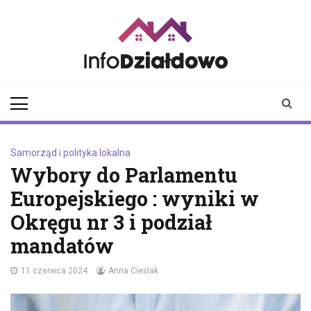
Skip
to
content
infodzialdowo.pl
Aktualności z Działdowa i
okolic
Samorząd i polityka lokalna
Wybory do Parlamentu
Europejskiego : wyniki w
Okręgu nr 3 i podział
mandatów
11 czerwca 2024
Anna Cieślak