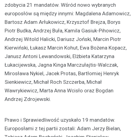
zdobycia 21 mandatów. Wśród nowo wybranych
europosłów są między innymi: Magdalena Adamowicz,
Bartosz Adam Arłukowicz, Krzysztof Brejza, Borys
Piotr Budka, Andrzej Buła, Kamila Gasiuk-Pihowicz,
Andrzej Witold Halicki, Dariusz Joński, Marcin Piotr
Kierwiński, Łukasz Marcin Kohut, Ewa Bożena Kopacz,
Janusz Antoni Lewandowski, Elżbieta Katarzyna
Łukacijewska, Jagna Kinga Marczułajtis-Walczak,
Mirosława Nykiel, Jacek Protas, Bartłomiej Henryk
Sienkiewicz, Michał Roch Szczerba, Michał
Wawrykiewicz, Marta Anna Wcisło oraz Bogdan
Andrzej Zdrojewski.
Prawo i Sprawiedliwość uzyskało 19 mandatów.
Europosłami z tej partii zostali: Adam Jerzy Bielan,
Tobiasz Adam Bocheński, Joachim Stanisław