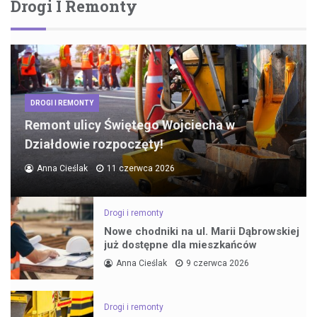
Drogi I Remonty
DROGI I REMONTY
Remont ulicy Świętego Wojciecha w
Działdowie rozpoczęty!
Anna Cieślak
11 czerwca 2026
Drogi i remonty
Nowe chodniki na ul. Marii Dąbrowskiej
już dostępne dla mieszkańców
Anna Cieślak
9 czerwca 2026
Drogi i remonty